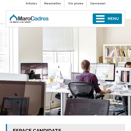
Articles
Newsletter
Vie privée
Connexion
MENU
ESPACE CANDIDATS